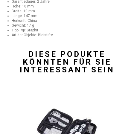
Garantiedauer: 2 Jahre
Höhe: 10 mm
Breite: 10 mm
Länge: 147 mm
Herkunft: China
Gewicht: 17 g
Tipp-Typ: Graphit
Art der Objekte: Bleistifte
DIESE PODUKTE
KÖNNTEN FÜR SIE
INTERESSANT SEIN