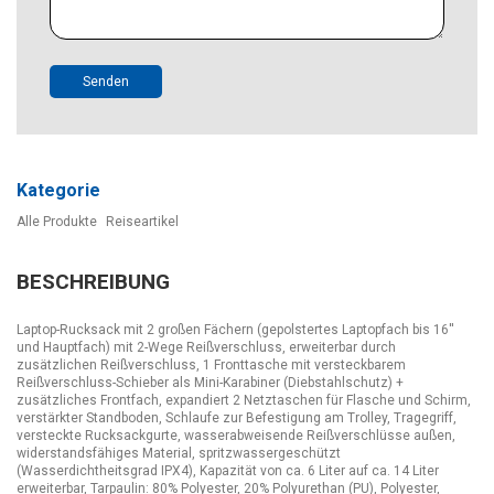
Senden
Kategorie
Alle Produkte
Reiseartikel
BESCHREIBUNG
Laptop-Rucksack mit 2 großen Fächern (gepolstertes Laptopfach bis 16''
und Hauptfach) mit 2-Wege Reißverschluss, erweiterbar durch
zusätzlichen Reißverschluss, 1 Fronttasche mit versteckbarem
Reißverschluss-Schieber als Mini-Karabiner (Diebstahlschutz) +
zusätzliches Frontfach, expandiert 2 Netztaschen für Flasche und Schirm,
verstärkter Standboden, Schlaufe zur Befestigung am Trolley, Tragegriff,
versteckte Rucksackgurte, wasserabweisende Reißverschlüsse außen,
widerstandsfähiges Material, spritzwassergeschützt
(Wasserdichtheitsgrad IPX4), Kapazität von ca. 6 Liter auf ca. 14 Liter
erweiterbar, Tarpaulin: 80% Polyester, 20% Polyurethan (PU), Polyester,