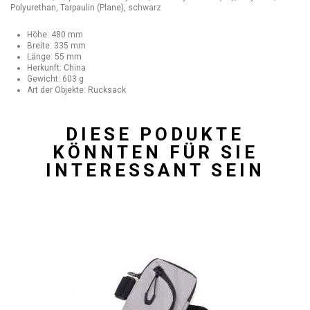
Polyurethan, Tarpaulin (Plane), schwarz
Höhe: 480 mm
Breite: 335 mm
Länge: 55 mm
Herkunft: China
Gewicht: 603 g
Art der Objekte: Rucksack
DIESE PODUKTE
KÖNNTEN FÜR SIE
INTERESSANT SEIN