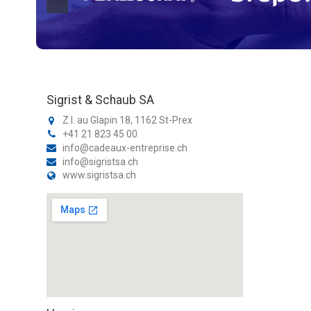
Sigrist & Schaub SA
Z.I. au Glapin 18, 1162 St-Prex
+41 21 823 45 00
info@cadeaux-entreprise.ch
info@sigristsa.ch
www.sigristsa.ch