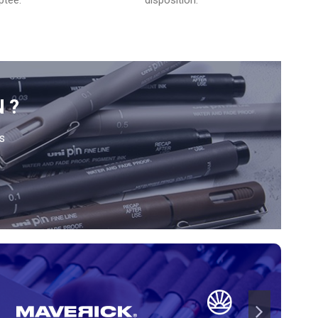
ptée.
disposition.
N?
s