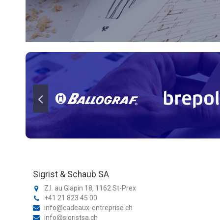
Sigrist & Schaub SA
Z.I. au Glapin 18, 1162 St-Prex
+41 21 823 45 00
info@cadeaux-entreprise.ch
info@sigristsa.ch