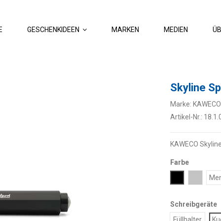
E
GESCHENKIDEEN
MARKEN
MEDIEN
ÜB
Skyline Sp
Marke:
KAWECO
Artikel-Nr.:
18.1.
KAWECO Skyline
Farbe
Schwarz
Grau
Me
Schreibgeräte
Füllhalter
Ku