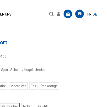
FR
DE
ER UNS
ort
0199
 Sport Schwarz Kugelschreiber
nthe
Macchiato
Fox
Rot-orange
gelschreiber
Roller
Bleistift