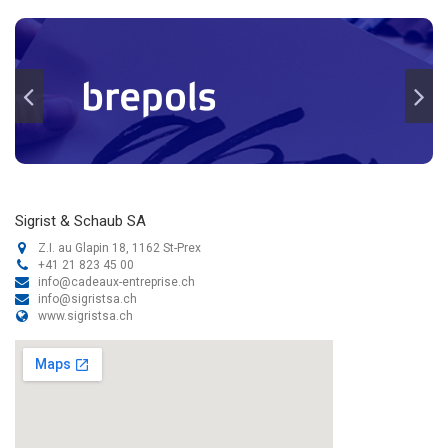
Sigrist & Schaub SA
Z.I. au Glapin 18, 1162 St-Prex
+41 21 823 45 00
info@cadeaux-entreprise.ch
info@sigristsa.ch
www.sigristsa.ch