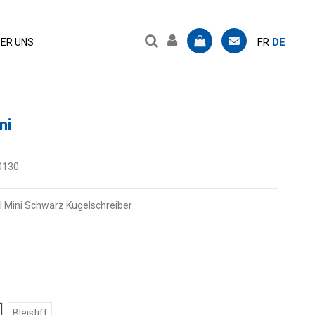
FR
DE
ER UNS
ni
0130
 Mini Schwarz Kugelschreiber
Bleistift