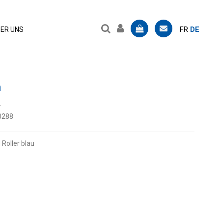
FR
DE
ER UNS
m
L
0288
Roller blau
z