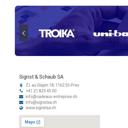
Sigrist & Schaub SA
Z.I. au Glapin 18, 1162 St-Prex
+41 21 823 45 00
info@cadeaux-entreprise.ch
info@sigristsa.ch
www.sigristsa.ch