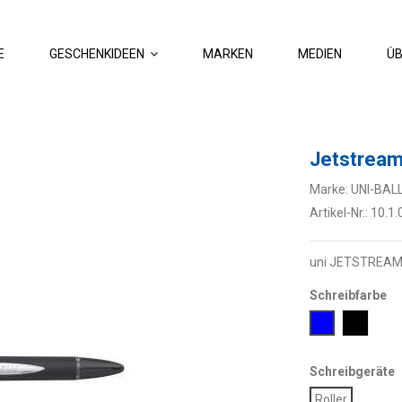
E
GESCHENKIDEEN
MARKEN
MEDIEN
ÜB
Jetstrea
Marke:
UNI-BAL
Artikel-Nr.:
10.1.
uni JETSTREAM 
Schreibfarbe
Blau
Schwar
Schreibgeräte
Roller