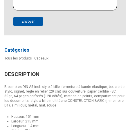
Envoyer
Catégories
Tous les produits
Cadeaux
DESCRIPTION
Bloc-notes DIN A5 incl. stylo à bille, fermeture à bande élastique, boucle de
stylo, signet, règle en relief (20 cm) sur couverture, papier certifié FSC,
80gr., 64 pages perforés (128 côtés), matrice de points, compartiment pour
les documents, stylo à bille multitâche CONSTRUCTION BASIC (mine noire
D1), similicuir, métal, mat, rouge
Hauteur: 151 mm
Largeur: 215 mm
Longueur: 14 mm