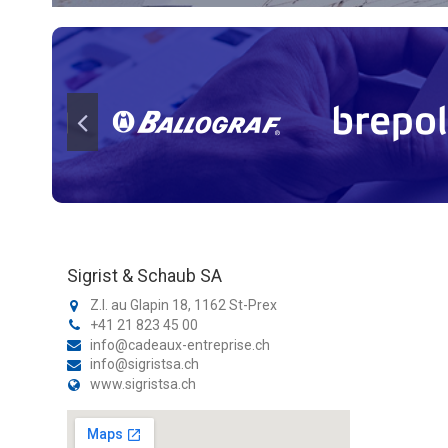
Sigrist & Schaub SA
Z.I. au Glapin 18, 1162 St-Prex
+41 21 823 45 00
info@cadeaux-entreprise.ch
info@sigristsa.ch
www.sigristsa.ch