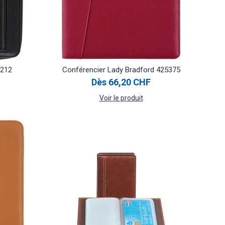
5212
Conférencier Lady Bradford 425375
Dès
66,20 CHF
Voir le produit