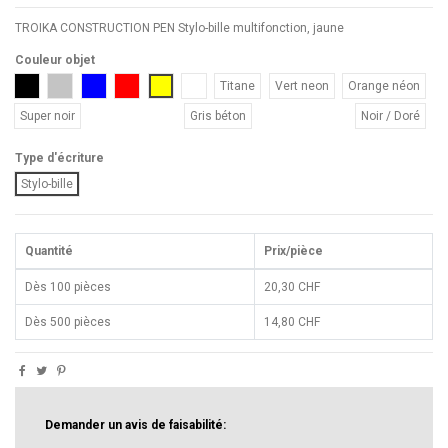
TROIKA CONSTRUCTION PEN Stylo-bille multifonction, jaune
Couleur objet
Noir
Gris
Bleu
Rouge
Jaune
Blanc
Titane
Vert neon
Orange néon
Super noir
Gris béton
Noir / Doré
Type d'écriture
Stylo-bille
Quantité
Prix/pièce
Dès 100 pièces
20,30 CHF
Dès 500 pièces
14,80 CHF
Demander un avis de faisabilité: