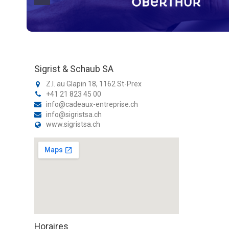
Sigrist & Schaub SA
Z.I. au Glapin 18, 1162 St-Prex
+41 21 823 45 00
info@cadeaux-entreprise.ch
info@sigristsa.ch
www.sigristsa.ch
Horaires